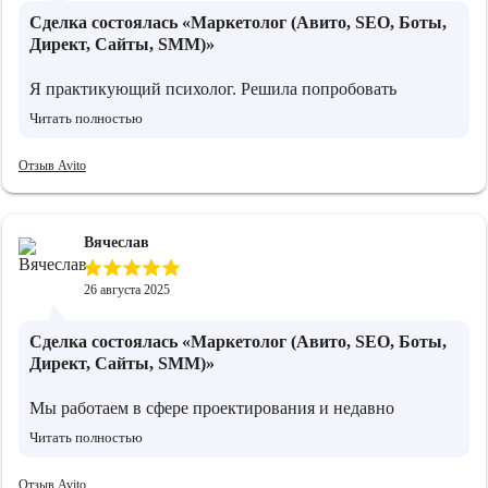
Сделка состоялась
«Маркетолог (Авито, SEO, Боты,
Директ, Сайты, SMM)»
Я практикующий психолог. Решила попробовать
продвижение через Авито. Сама не знала, как правильно
Читать полностью
подойти, поэтому обратилась к Илье. Он сделал всё
понятно и по шагам: составил объявления, подсказал с
Отзыв Avito
позиционированием, объяснил, как реагировать на
обращения. Благодаря этому, получилось наладить
стабильный поток клиентов.
Вячеслав
26 августа 2025
Сделка состоялась
«Маркетолог (Авито, SEO, Боты,
Директ, Сайты, SMM)»
Мы работаем в сфере проектирования и недавно
обратились к Илье. Нужно было разобраться с рекламой
Читать полностью
и SEO. Он помог навести порядок в Яндекс.Директе, а
также подсказал, что стоит доработать на сайте.
Отзыв Avito