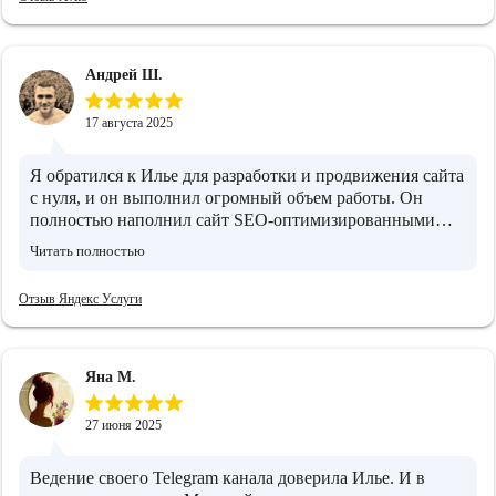
Отдельно отметил важность статей, чтобы сайт выглядел
экспертно. Сейчас используем его рекомендации —
стало понятнее, как вести продвижение дальше
Андрей Ш.
17 августа 2025
Я обратился к Илье для разработки и продвижения сайта
с нуля, и он выполнил огромный объем работы. Он
полностью наполнил сайт SEO-оптимизированными
текстами, адаптировав их под требования поисковых
Читать полностью
систем. Затем Илья организовал рекламные кампании. В
результате, после всех его усилий, мой сайт стал
Отзыв Яндекс Услуги
стабильно привлекать целевую аудиторию, что, конечно
же, привело к увеличению прибыли. Илья –
превосходный специалист в области маркетинга,
поэтому я рекомендую его услуги.
Яна М.
27 июня 2025
Ведение своего Telegram канала доверила Илье. И в