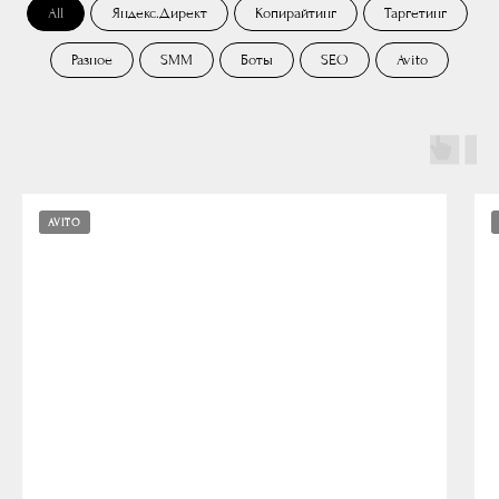
All
Яндекс.Директ
Копирайтинг
Таргетинг
Разное
SMM
Боты
SEO
Avito
AVITO