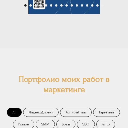
Портфолио моих работ в
маркетинге
All
Яндекс.Директ
Копирайтинг
Таргетинг
Разное
SMM
Боты
SEO
Avito