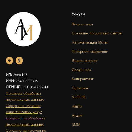
Услуги
Весь каталог
Создание продающих сайтов
Автоматизация (боты)
Интернет- маркетинг
Яндекс.Директ
Google Ads
ИП:
Ачба И.З.
Копирайтинг
ИНН:
784202122305
ОГРНИП:
324784700253141
Таргетинг
Политика обработки
YouTUBE
персональных данных
Оферта на оказание
Авито
маркетинговых услуг
Аудит
Согласие на обработку
персональных данных
SMM
Согласие на получение