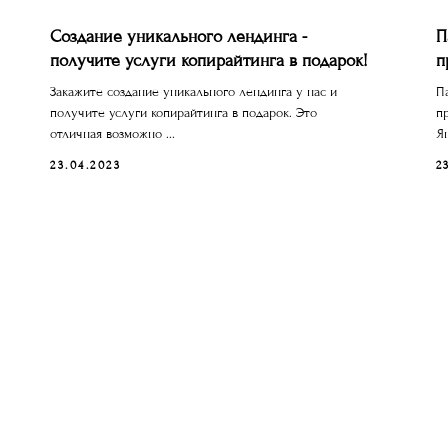
Создание уникального лендинга -
П
получите услуги копирайтинга в подарок!
п
Закажите создание уникального лендинга у нас и
П
получите услуги копирайтинга в подарок. Это
п
отличная возможно ...
Ян
23.04.2023
2