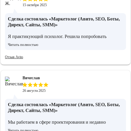
15 октября 2025
Сделка состоялась
«Маркетолог (Авито, SEO, Боты,
Директ, Сайты, SMM)»
Я практикующий психолог. Решила попробовать
продвижение через Авито. Сама не знала, как правильно
Читать полностью
подойти, поэтому обратилась к Илье. Он сделал всё
понятно и по шагам: составил объявления, подсказал с
Отзыв Avito
позиционированием, объяснил, как реагировать на
обращения. Благодаря этому, получилось наладить
стабильный поток клиентов.
Вячеслав
26 августа 2025
Сделка состоялась
«Маркетолог (Авито, SEO, Боты,
Директ, Сайты, SMM)»
Мы работаем в сфере проектирования и недавно
обратились к Илье. Нужно было разобраться с рекламой
Читать полностью