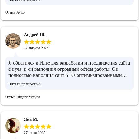
и SEO. Он помог навести порядок в Яндекс.Директе, а
также подсказал, что стоит доработать на сайте.
Отзыв Avito
Отдельно отметил важность статей, чтобы сайт выглядел
экспертно. Сейчас используем его рекомендации —
стало понятнее, как вести продвижение дальше
Андрей Ш.
17 августа 2025
Я обратился к Илье для разработки и продвижения сайта
с нуля, и он выполнил огромный объем работы. Он
полностью наполнил сайт SEO-оптимизированными
текстами, адаптировав их под требования поисковых
Читать полностью
систем. Затем Илья организовал рекламные кампании. В
результате, после всех его усилий, мой сайт стал
Отзыв Яндекс Услуги
стабильно привлекать целевую аудиторию, что, конечно
же, привело к увеличению прибыли. Илья –
превосходный специалист в области маркетинга,
поэтому я рекомендую его услуги.
Яна М.
27 июня 2025