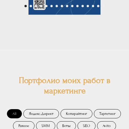
Портфолио моих работ в
маркетинге
All
Яндекс.Директ
Копирайтинг
Таргетинг
Разное
SMM
Боты
SEO
Avito