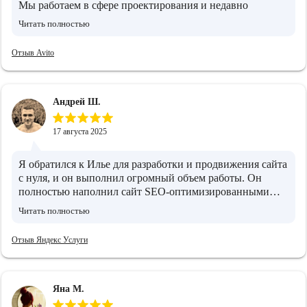
Мы работаем в сфере проектирования и недавно
обратились к Илье. Нужно было разобраться с рекламой
Читать полностью
и SEO. Он помог навести порядок в Яндекс.Директе, а
также подсказал, что стоит доработать на сайте.
Отзыв Avito
Отдельно отметил важность статей, чтобы сайт выглядел
экспертно. Сейчас используем его рекомендации —
стало понятнее, как вести продвижение дальше
Андрей Ш.
17 августа 2025
Я обратился к Илье для разработки и продвижения сайта
с нуля, и он выполнил огромный объем работы. Он
полностью наполнил сайт SEO-оптимизированными
текстами, адаптировав их под требования поисковых
Читать полностью
систем. Затем Илья организовал рекламные кампании. В
результате, после всех его усилий, мой сайт стал
Отзыв Яндекс Услуги
стабильно привлекать целевую аудиторию, что, конечно
же, привело к увеличению прибыли. Илья –
превосходный специалист в области маркетинга,
поэтому я рекомендую его услуги.
Яна М.