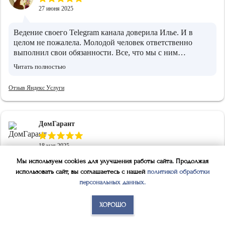
27 июня 2025
Ведение своего Telegram канала доверила Илье. И в
целом не пожалела. Молодой человек ответственно
выполнил свои обязанности. Все, что мы с ним
обговаривали было сделано. Те результаты которые
Читать полностью
сейчас вижу, устраивают.
Отзыв Яндекс Услуги
ДомГарант
18 мая 2025
Мы используем cookies для улучшения работы сайта. Продолжая
Сделка состоялась
«Маркетолог (Авито, Директ,
использовать сайт, вы соглашаетесь с нашей
политикой обработки
Сайты, SMM, SEO)»
персональных данных
.
Спасибо огромное!
ХОРОШО