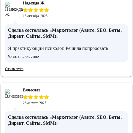
Надежда Ж.
15 октября 2025
Сделка состоялась
«Маркетолог (Авито, SEO, Боты,
Директ, Сайты, SMM)»
Я практикующий психолог. Решила попробовать
продвижение через Авито. Сама не знала, как правильно
Читать полностью
подойти, поэтому обратилась к Илье. Он сделал всё
понятно и по шагам: составил объявления, подсказал с
Отзыв Avito
позиционированием, объяснил, как реагировать на
обращения. Благодаря этому, получилось наладить
стабильный поток клиентов.
Вячеслав
26 августа 2025
Сделка состоялась
«Маркетолог (Авито, SEO, Боты,
Директ, Сайты, SMM)»