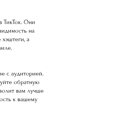
в ТикТок. Они
видимость на
 хэштеги, а
филе.
е с аудиторией.
руйте обратную
волит вам лучше
ность к вашему