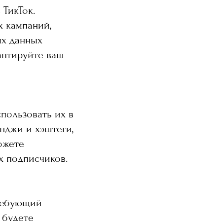
 ТикТок.
 кампаний,
ых данных
аптируйте ваш
спользовать их в
нджи и хэштеги,
ожете
х подписчиков.
требующий
 будете