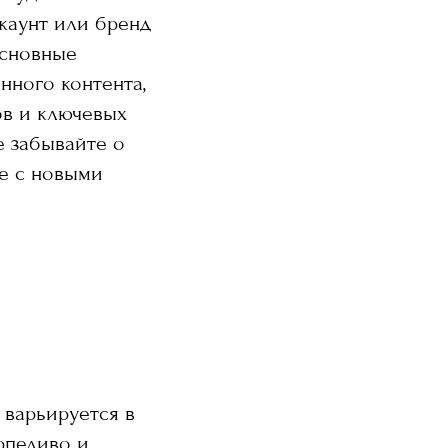
каунт или бренд
Основные
нного контента,
ов и ключевых
е забывайте о
е с новыми
 варьируется в
рпеливо и