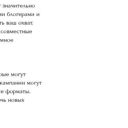
 значительно
ми блогерами и
ь ваш охват.
 совместные
имное
рые могут
 кампании могут
ие форматы.
ечь новых