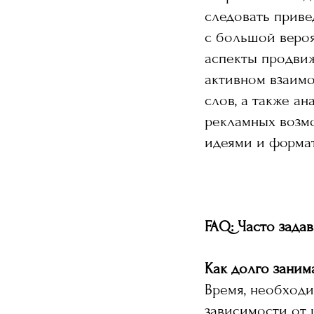
следовать приве
с большой вероя
аспекты продвиж
активном взаимо
слов, а также а
рекламных возмо
идеями и формат
FAQ: Часто зада
Как долго заним
Время, необходи
зависимости от 