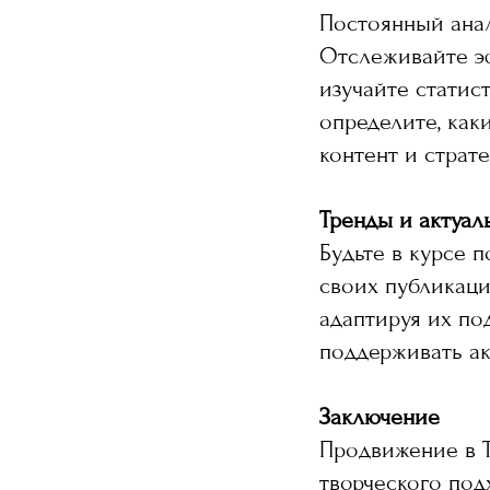
Постоянный анал
Отслеживайте э
изучайте статис
определите, как
контент и страт
Тренды и актуал
Будьте в курсе 
своих публикаци
адаптируя их по
поддерживать ак
Заключение
Продвижение в 
творческого под