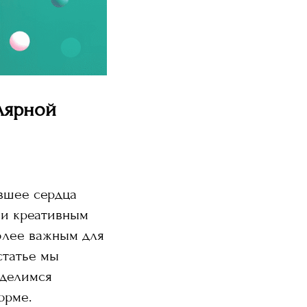
лярной
авшее сердца
 и креативным
олее важным для
статье мы
оделимся
орме.