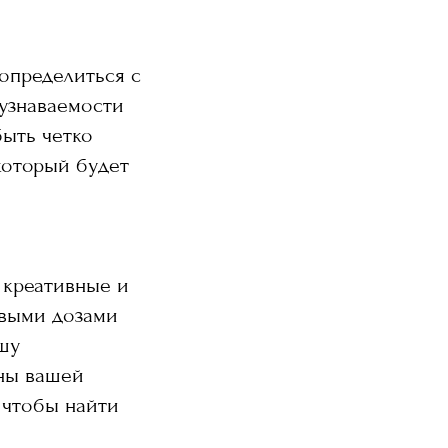
 определиться с
 узнаваемости
быть четко
который будет
, креативные и
овыми дозами
шу
сны вашей
 чтобы найти