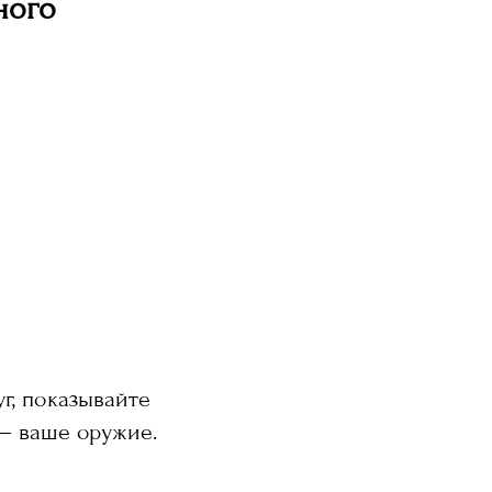
ного
г, показывайте
— ваше оружие.