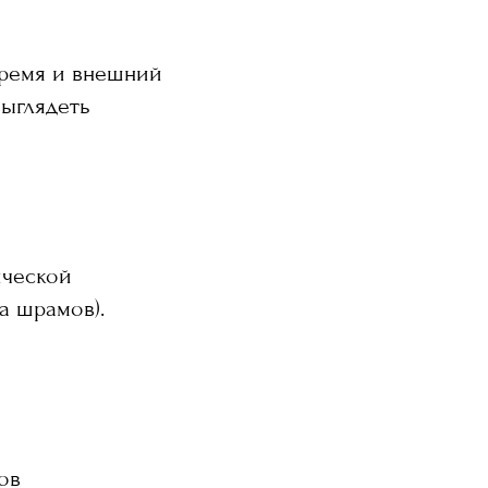
время и внешний
выглядеть
ической
а шрамов).
ов