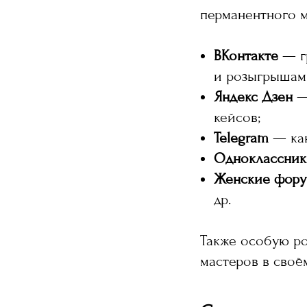
перманентного м
ВКонтакте
— гр
и розыгрышам
Яндекс Дзен
— 
кейсов;
Telegram
— кан
Одноклассник
Женские фору
др.
Также особую р
мастеров в своё