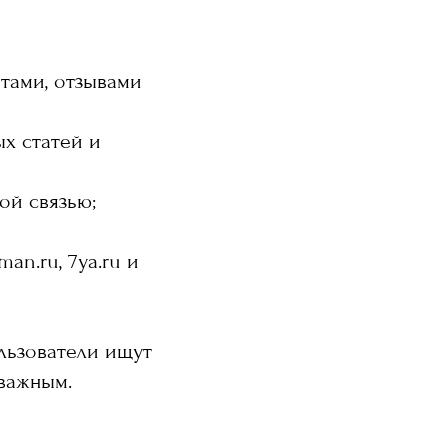
тами, отзывами
х статей и
ой связью;
an.ru, 7ya.ru и
ользователи ищут
 важным.