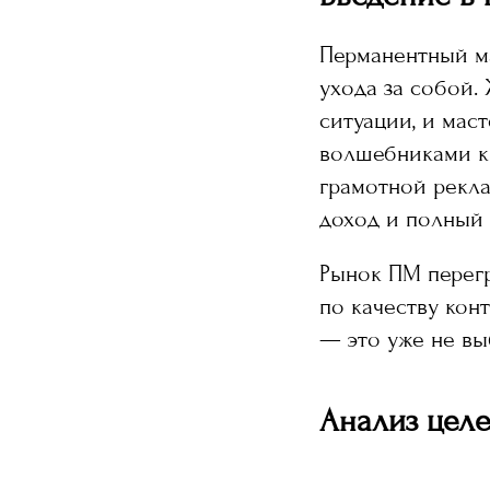
Перманентный ма
ухода за собой.
ситуации, и мас
волшебниками кр
грамотной рекл
доход и полный 
Рынок ПМ перегр
по качеству кон
— это уже не вы
Анализ цел