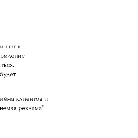
й шаг к
формление
ться.
 будет
риёма клиентов и
“немая реклама”