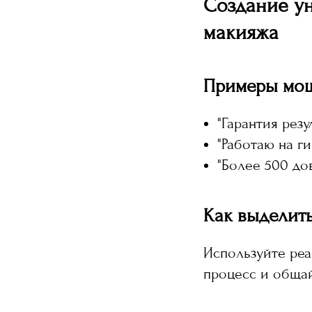
Создание у
макияжа
Примеры мо
"Гарантия рез
"Работаю на г
"Более 500 до
Как выделить
Используйте реа
процесс и общай