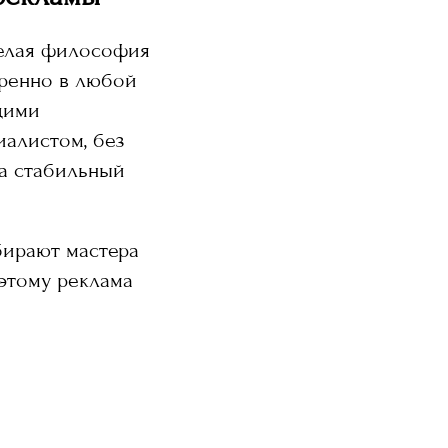
целая философия
еренно в любой
щими
иалистом, без
а стабильный
бирают мастера
оэтому реклама