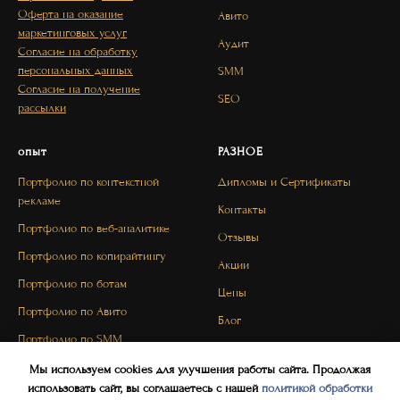
Оферта на оказание
Авито
маркетинговых услуг
Аудит
Согласие на обработку
персональных данных
SMM
Согласие на получение
SEO
рассылки
опыт
РАЗНОЕ
Портфолио по контекстной
Дипломы и Сертификаты
рекламе
Контакты
Портфолио по веб-аналитике
Отзывы
Портфолио по копирайтингу
Акции
Портфолио по ботам
Цены
Портфолио по Авито
Блог
Портфолио по SMM
FAQ
Портфолио по SEO
Мы используем cookies для улучшения работы сайта. Продолжая
использовать сайт, вы соглашаетесь с нашей
политикой обработки