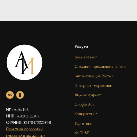
Услуги
Весь каталог
Создание продающих сайтов
Автоматизация (боты)
Интернет- маркетинг
Яндекс.Директ
Google Ads
ИП:
Ачба И.З.
Копирайтинг
ИНН:
784202122305
ОГРНИП:
324784700253141
Таргетинг
Политика обработки
YouTUBE
персональных данных